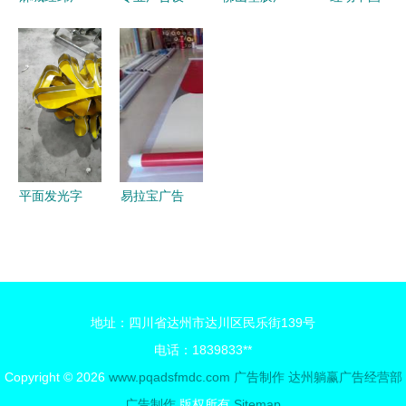
告 匠心技
计定制中
告扇子定做
巧用315元
艺点亮城市
为您打造全
南海工厂的
素重构信任
繁华
渠道营销新
平面设计与
力广告设计
抓手
一站式服务
平面发光字
易拉宝广告
软膜灯箱产
制作全方位
品展示与广
指南 从产
告制作全解
品选择到高
析
效制作
地址：四川省达州市达川区民乐街139号
电话：1839833**
Copyright © 2026
www.pqadsfmdc.com
广告制作
达州躺赢广告经营部
广告制作
版权所有
Sitemap