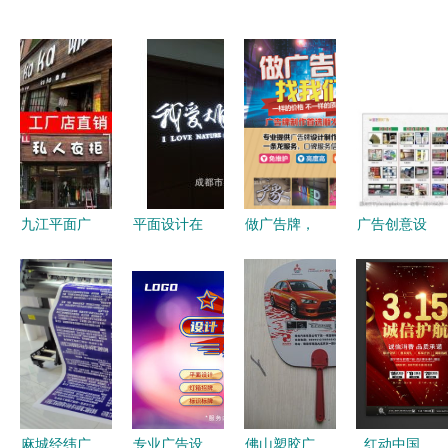
九江平面广
平面设计在
做广告牌，
广告创意设
告设计 品
产品库构建
找对我们！
计与制作
牌视觉的全
中的关键作
图片+平面
打造高质量
方位解决方
用与生态意
设计一站式
素材的全流
案
义
解决
程指南
麻城经纬广
专业广告设
佛山塑胶广
红动中国