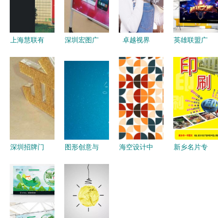
上海慧联有
深圳宏图广
卓越视界
英雄联盟广
机玻璃制品
告展示制品
探索广告媒
告设计模板
公司网站平
厂 专注笔
体企业宣传
精选 熊猫
面设计策略
记本炫彩贴
片的拍摄制
办公一站式
与屏幕保护
作全流程
广告制作方
的专业设计
案
服务
深圳招牌门
图形创意与
海空设计中
新乡名片专
头、背景墙
广告制作的
的随机性原
业印刷与平
及广告标识
融合 平面
则 平面设
面设计 品
一站式定制
设计的核心
计与广告制
牌形象的艺
解决方案
驱动力
作的艺术与
术与匠心